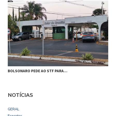
BOLSONARO PEDE AO STF PARA…
C
NOTÍCIAS
GERAL
Esportes