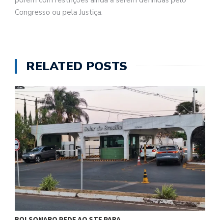
Congresso ou pela Justiça.
RELATED POSTS
BOLSONARO PEDE AO STF PARA…
C