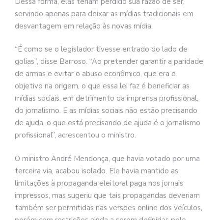
Dessa forma, elas teriam perdido sua razão de ser,
servindo apenas para deixar as mídias tradicionais em
desvantagem em relação às novas mídia.
“É como se o legislador tivesse entrado do lado de
golias”, disse Barroso. “Ao pretender garantir a paridade
de armas e evitar o abuso econômico, que era o
objetivo na origem, o que essa lei faz é beneficiar as
mídias sociais, em detrimento da imprensa profissional,
do jornalismo. E as mídias sociais não estão precisando
de ajuda, o que está precisando de ajuda é o jornalismo
profissional”, acrescentou o ministro.
O ministro André Mendonça, que havia votado por uma
terceira via, acabou isolado. Ele havia mantido as
limitações à propaganda eleitoral paga nos jornais
impressos, mas sugeriu que tais propagandas deveriam
também ser permitidas nas versões online dos veículos,
porém com restrições ainda a serem definidas pelo