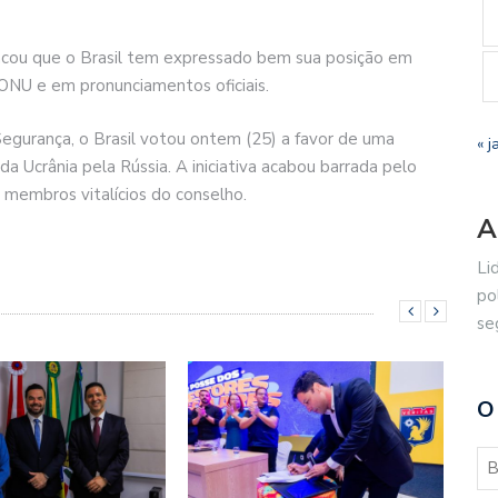
acou que o Brasil tem expressado bem sua posição em
NU e em pronunciamentos oficiais.
gurança, o Brasil votou ontem (25) a favor de uma
« j
a Ucrânia pela Rússia. A iniciativa acabou barrada pelo
 membros vitalícios do conselho.
A
Li
po
se
O