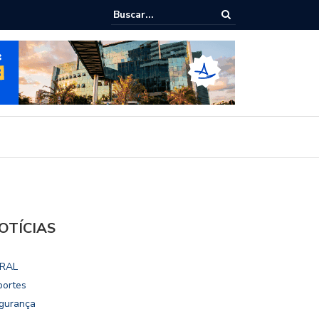
ialoga com UFAL e Faculdade de Coimbra sobre parcerias para Escola
vo
OTÍCIAS
RAL
portes
gurança