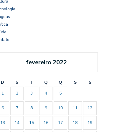
ltura
cnologia
agoas
ítica
úde
ntato
fevereiro 2022
D
S
T
Q
Q
S
S
1
2
3
4
5
6
7
8
9
10
11
12
13
14
15
16
17
18
19