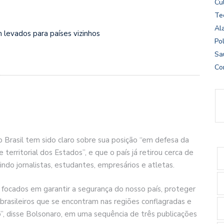
Cu
Te
Al
 levados para países vizinhos
Pol
Sa
Co
o Brasil tem sido claro sobre sua posição “em defesa da
territorial dos Estados”, e que o país já retirou cerca de
luindo jornalistas, estudantes, empresários e atletas.
focados em garantir a segurança do nosso país, proteger
 brasileiros que se encontram nas regiões conflagradas e
to”, disse Bolsonaro, em uma sequência de três publicações