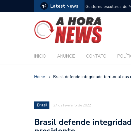
Latest News
m compromisso com a Educação durante posse
Bolsonaro pede ao STF p
INICIO
ANUNCIE
CONTATO
POLÍT
Home
/
Brasil defende integridade territorial das
Brasil
27 de fevereiro de 2022
Brasil defende integridad
presidente