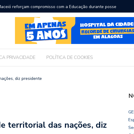
ara receber os filhos no Dia dos Pais
Câmara d
Legislati
ICA PRIVACIDADE
POLÍTICA DE COOKIES
 nações, diz presidente
N
GE
Es
e territorial das nações, diz
Se