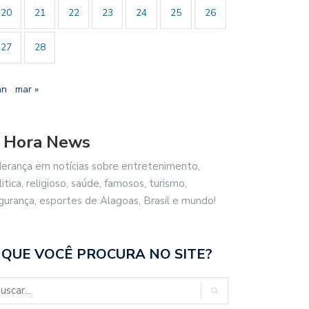
20
21
22
23
24
25
26
27
28
an
mar »
 Hora News
derança em notícias sobre entretenimento,
litica, religioso, saúde, famosos, turismo,
gurança, esportes de Alagoas, Brasil e mundo!
 QUE VOCÊ PROCURA NO SITE?