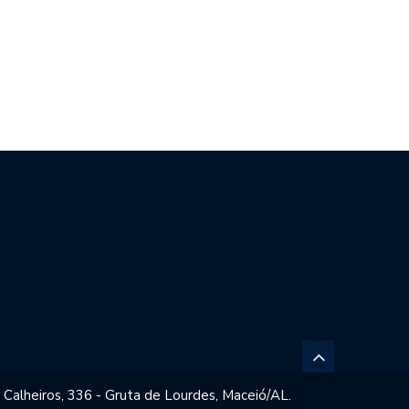
CO FILHO DESTACA
BRASIL REPUDIA REVOGAÇÃO DE
ENCIAL ESPORTIVO,…
VISTO…
 Calheiros, 336 - Gruta de Lourdes, Maceió/AL.