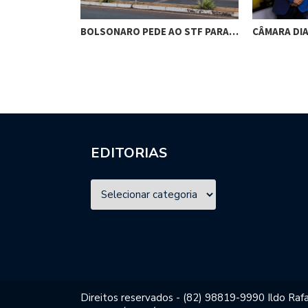
RES DE
BOLSONARO PEDE AO STF PARA…
CÂMARA DI
M…
EDITORIAS
Direitos reservados - (82) 98819-9990 Ildo Rafa