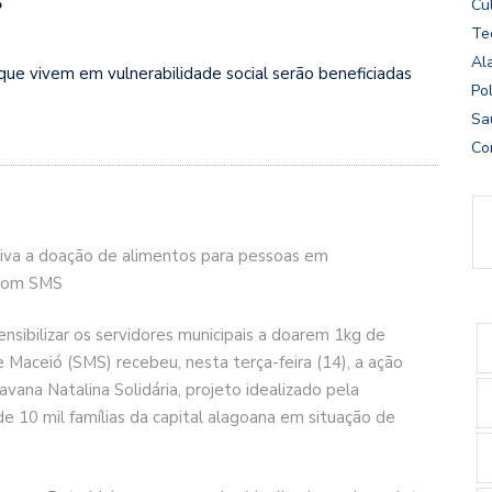
Cu
Te
Al
 que vivem em vulnerabilidade social serão beneficiadas
Pol
Sa
Co
iva a doação de alimentos para pessoas em
Ascom SMS
sibilizar os servidores municipais a doarem 1kg de
e Maceió (SMS) recebeu, nesta terça-feira (14), a ação
ravana Natalina Solidária, projeto idealizado pela
de 10 mil famílias da capital alagoana em situação de