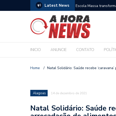
Latest News
es escolares e sanciona jornada de 30 horas
Escola Massa transform
pública de Maceió
INICIO
ANUNCIE
CONTATO
POLÍT
Home
/
Natal Solidário: Saúde recebe ‘caravana’
Alagoas
14 de dezembro de 2021
Natal Solidário: Saúde re
arrecadação de alimento