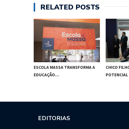
RELATED POSTS
O CUNHA
ESCOLA MASSA TRANSFORMA A
CHICO FILH
ES…
EDUCAÇÃO…
POTENCIAL
EDITORIAS