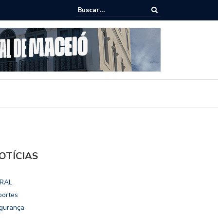
ho destaca potencial esportivo, turístico e econômico da Maratona
ional de Maceió
OTÍCIAS
RAL
portes
gurança