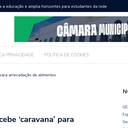
a a educação e amplia horizontes para estudantes da rede
Chico Fil
Internac
ICA PRIVACIDADE
POLÍTICA DE COOKIES
 para arrecadação de alimentos
N
GE
Es
cebe ‘caravana’ para
Se
s