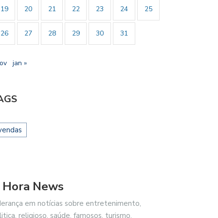
19
20
21
22
23
24
25
26
27
28
29
30
31
nov
jan »
AGS
vendas
 Hora News
derança em notícias sobre entretenimento,
litica, religioso, saúde, famosos, turismo,