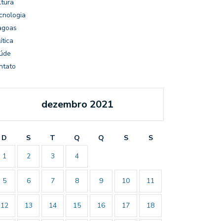
ltura
cnologia
agoas
ítica
úde
ntato
dezembro 2021
D
S
T
Q
Q
S
S
1
2
3
4
5
6
7
8
9
10
11
12
13
14
15
16
17
18