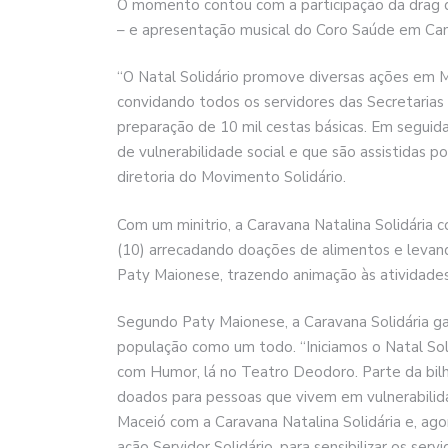
O momento contou com a participação da drag q
– e apresentação musical do Coro Saúde em Can
“O Natal Solidário promove diversas ações em M
convidando todos os servidores das Secretarias 
preparação de 10 mil cestas básicas. Em seguida
de vulnerabilidade social e que são assistidas p
diretoria do Movimento Solidário.
Com um minitrio, a Caravana Natalina Solidária 
(10) arrecadando doações de alimentos e levando
Paty Maionese, trazendo animação às atividade
Segundo Paty Maionese, a Caravana Solidária ga
população como um todo. “Iniciamos o Natal So
com Humor, lá no Teatro Deodoro. Parte da bil
doados para pessoas que vivem em vulnerabili
Maceió com a Caravana Natalina Solidária e, agor
ação Servidor Solidário, para sensibilizar os serv