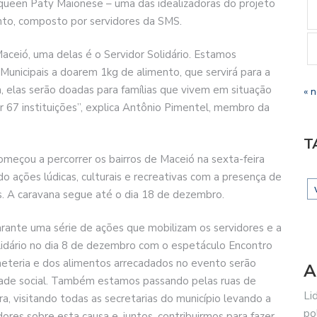
ueen Paty Maionese – uma das idealizadoras do projeto
to, composto por servidores da SMS.
aceió, uma delas é o Servidor Solidário. Estamos
Municipais a doarem 1kg de alimento, que servirá para a
, elas serão doadas para famílias que vivem em situação
« 
or 67 instituições”, explica Antônio Pimentel, membro da
T
começou a percorrer os bairros de Maceió na sexta-feira
 ações lúdicas, culturais e recreativas com a presença de
s. A caravana segue até o dia 18 de dezembro.
rante uma série de ações que mobilizam os servidores e a
lidário no dia 8 de dezembro com o espetáculo Encontro
heteria e dos alimentos arrecadados no evento serão
A
dade social. Também estamos passando pelas ruas de
Li
a, visitando todas as secretarias do município levando a
po
idores sobre esta causa e, juntos, contribuirmos para fazer