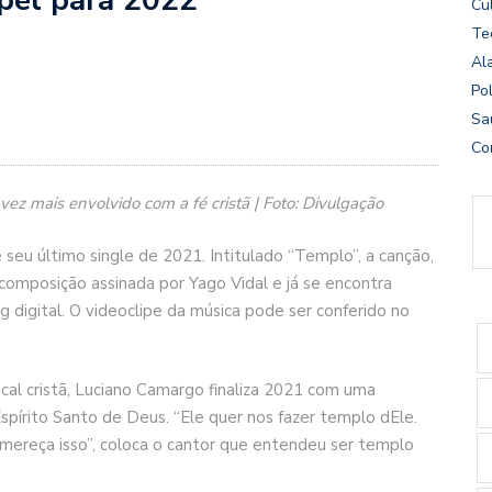
Cu
Te
Al
Pol
Sa
Co
z mais envolvido com a fé cristã | Foto: Divulgação
eu último single de 2021. Intitulado “Templo”, a canção,
composição assinada por Yago Vidal e já se encontra
 digital. O videoclipe da música pode ser conferido no
al cristã, Luciano Camargo finaliza 2021 com uma
írito Santo de Deus. “Ele quer nos fazer templo dEle.
mereça isso”, coloca o cantor que entendeu ser templo