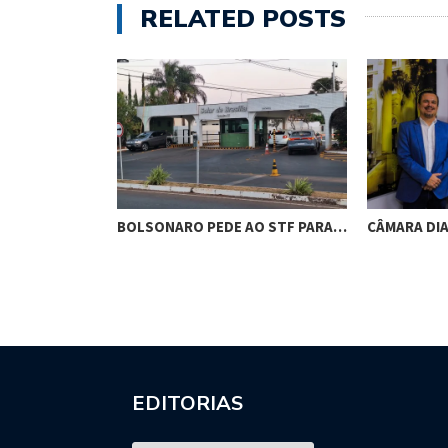
RELATED POSTS
RES DE
BOLSONARO PEDE AO STF PARA…
CÂMARA DI
M…
EDITORIAS