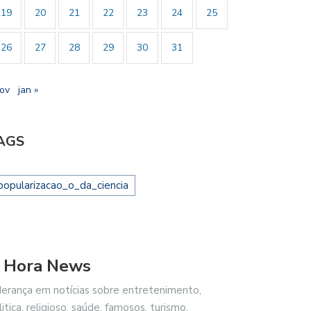
19
20
21
22
23
24
25
26
27
28
29
30
31
nov
jan »
AGS
popularizacao_o_da_ciencia
 Hora News
derança em notícias sobre entretenimento,
litica, religioso, saúde, famosos, turismo,