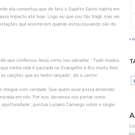
ndo ela comentou que de fato o Espírito Santo habita em
usa impacto até hoje. Logo eu que sou tão frágil, mas sei
ifestações que acontecem quando estou louvando são do
« 
sde que confessou Jesus como seu salvador. “Tudo mudou.
T
 que minha vida é pautada no Evangelho e fico muito feliz
s canções que eu tenho lançado”, diz o cantor.
que chegue com verdade. Que quem ouvir possa entender
morada em nós. Por isso, devemos nos portar como
 oportunidade”, pontua Luciano Camargo sobre o single
A
Li
po