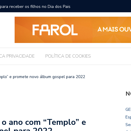
ara receber os filhos no Dia dos Pais
Câmara d
Legislati
ICA PRIVACIDADE
POLÍTICA DE COOKIES
plo” e promete novo álbum gospel para 2022
N
GE
Es
 o ano com “Templo” e
Se
pel para 2022