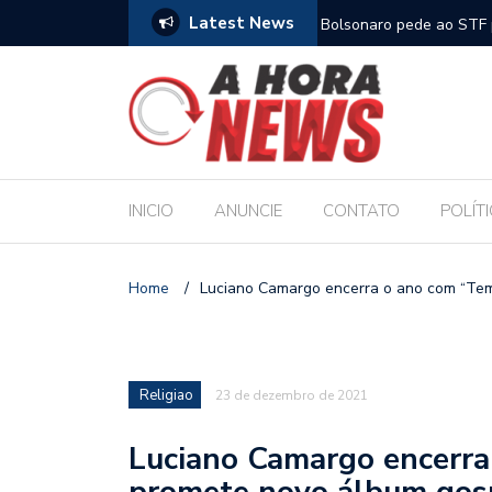
Latest News
m compromisso com a Educação durante posse
Bolsonaro pede ao STF p
INICIO
ANUNCIE
CONTATO
POLÍT
Home
/
Luciano Camargo encerra o ano com “Tem
Religiao
23 de dezembro de 2021
Luciano Camargo encerra
promete novo álbum gos