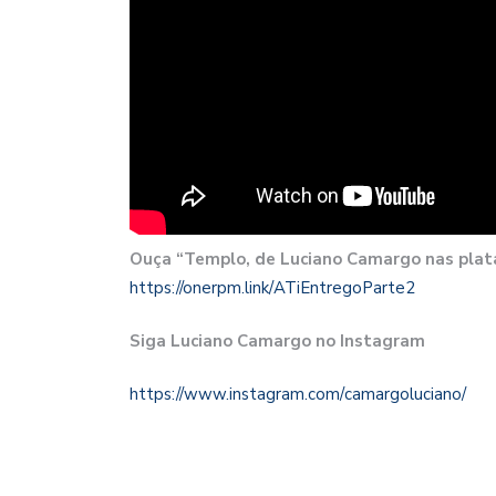
Ouça “Templo, de Luciano Camargo nas plata
https://onerpm.link/
ATiEntregoParte2
Siga Luciano Camargo no Instagram
https://www.instagram.com/
camargoluciano/