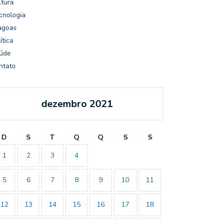
ltura
cnologia
agoas
ítica
úde
ntato
dezembro 2021
D
S
T
Q
Q
S
S
1
2
3
4
5
6
7
8
9
10
11
12
13
14
15
16
17
18