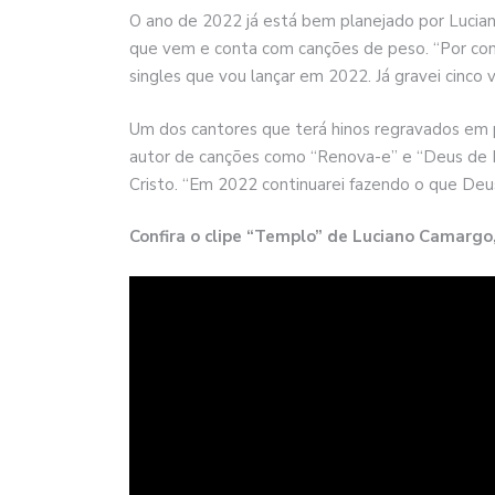
O ano de 2022 já está bem planejado por Lucia
que vem e conta com canções de peso. “Por cont
singles que vou lançar em 2022. Já gravei cinco 
Um dos cantores que terá hinos regravados em 
autor de canções como “Renova-e” e “Deus de P
Cristo. “Em 2022 continuarei fazendo o que Deus 
Confira o clipe “Templo” de Luciano Camargo