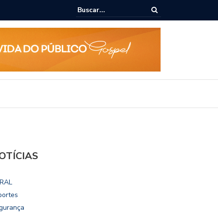
ialoga com UFAL e Faculdade de Coimbra sobre parcerias para Escola
vo
OTÍCIAS
RAL
portes
gurança