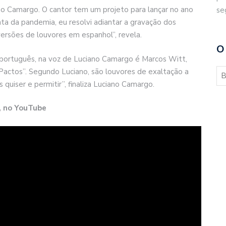
no Camargo. O cantor tem um projeto para lançar no ano
se
a da pandemia, eu resolvi adiantar a gravação dos
versões de louvores em espanhol”, revela.
O
português, na voz de Luciano Camargo é Marcos Witt,
actos”. Segundo Luciano, são louvores de exaltação a
quiser e permitir”, finaliza Luciano Camargo.
, no YouTube