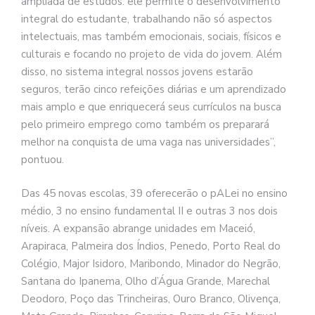
ampliada de estudos: ele permite o desenvolvimento
integral do estudante, trabalhando não só aspectos
intelectuais, mas também emocionais, sociais, físicos e
culturais e focando no projeto de vida do jovem. Além
disso, no sistema integral nossos jovens estarão
seguros, terão cinco refeições diárias e um aprendizado
mais amplo e que enriquecerá seus currículos na busca
pelo primeiro emprego como também os preparará
melhor na conquista de uma vaga nas universidades”,
pontuou.
Das 45 novas escolas, 39 oferecerão o pALei no ensino
médio, 3 no ensino fundamental II e outras 3 nos dois
níveis. A expansão abrange unidades em Maceió,
Arapiraca, Palmeira dos Índios, Penedo, Porto Real do
Colégio, Major Isidoro, Maribondo, Minador do Negrão,
Santana do Ipanema, Olho d’Água Grande, Marechal
Deodoro, Poço das Trincheiras, Ouro Branco, Olivença,