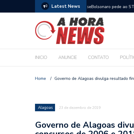
Latest News
m compromisso com a Educação durante posse
Bolsonaro pede ao STF p
INICIO
ANUNCIE
CONTATO
POLÍT
Home
/
Governo de Alagoas divulga resultado fin
Alagoas
23 de dezembro de 2019
Governo de Alagoas divul
concursos de 2006 e 2018