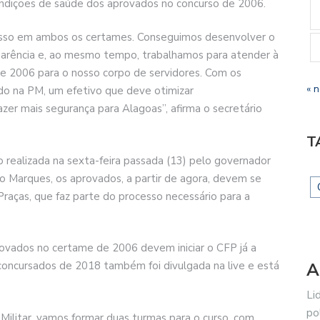
condições de saúde dos aprovados no concurso de 2006.
passo em ambos os certames. Conseguimos desenvolver o
parência e, ao mesmo tempo, trabalhamos para atender à
de 2006 para o nosso corpo de servidores. Com os
« 
do na PM, um efetivo que deve otimizar
zer mais segurança para Alagoas”, afirma o secretário
T
realizada na sexta-feira passada (13) pelo governador
cio Marques, os aprovados, a partir de agora, devem se
Praças, que faz parte do processo necessário para a
ovados no certame de 2006 devem iniciar o CFP já a
A
 concursados de 2018 também foi divulgada na live e está
Li
po
Militar, vamos formar duas turmas para o curso, com