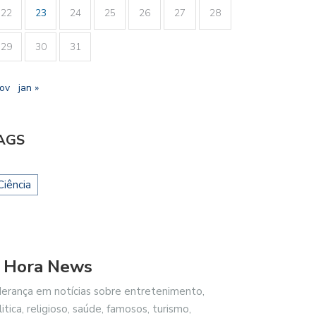
22
23
24
25
26
27
28
29
30
31
nov
jan »
AGS
Ciência
 Hora News
derança em notícias sobre entretenimento,
litica, religioso, saúde, famosos, turismo,