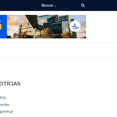
ialoga com UFAL e Faculdade de Coimbra sobre parcerias para Escola
vo
OTÍCIAS
RAL
portes
gurança