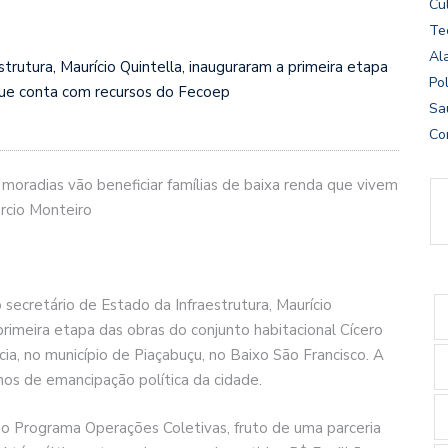
Cu
Te
Al
strutura, Maurício Quintella, inauguraram a primeira etapa
Pol
 que conta com recursos do Fecoep
Sa
Co
moradias vão beneficiar famílias de baixa renda que vivem
árcio Monteiro
 secretário de Estado da Infraestrutura, Maurício
 primeira etapa das obras do conjunto habitacional Cícero
ncia, no município de Piaçabuçu, no Baixo São Francisco. A
os de emancipação política da cidade.
do Programa Operações Coletivas, fruto de uma parceria