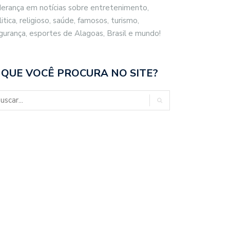
derança em notícias sobre entretenimento,
litica, religioso, saúde, famosos, turismo,
gurança, esportes de Alagoas, Brasil e mundo!
 QUE VOCÊ PROCURA NO SITE?
OLA MASSA TRANSFORMA A
MEDIDAS PROTETIVAS
UCAÇÃO…
CONCEDIDAS EM MACEIÓ…