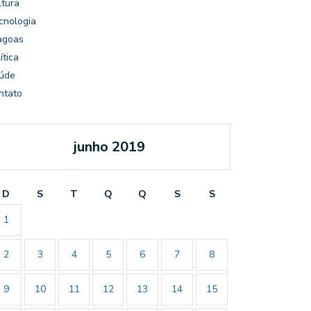
ltura
cnologia
agoas
ítica
úde
ntato
junho 2019
D
S
T
Q
Q
S
S
1
2
3
4
5
6
7
8
9
10
11
12
13
14
15