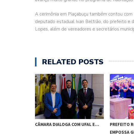
A cerimônia em Piaçabuçu também contou com a
deputado estadual Ivan Beltrão, do prefeito e 
Lopes, além de vereadores e secretários municip
RELATED POSTS
RES DE
CÂMARA DIALOGA COM UFAL E…
PREFEITO 
M…
EMPOSSA 