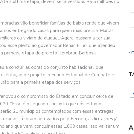
 Até a última etapa, devem ser investidos R$ 5 milhões no
moradias vão beneficiar famílias de baixa renda que vivem
stamos entregando casas para quem mais precisa. Muitas
iliares ou viviam de aluguel. Agora, passam a ter sua
ntou esse pleito ao governador Renan Filho, que atendeu
« 
 primeira etapa do projeto”, lembrou Barbosa.
a concluir as obras do conjunto habitacional, que
T
presentação de projeto, o Fundo Estadual de Combate e
lhão para a primeira etapa dos serviços.
la renovou o compromisso do Estado em concluir cerca de
 2020. “Esse é o segundo conjunto que nós estamos
serão 21 municípios contemplados com essas entregas
s recursos já foram aprovados pelo Fecoep, as licitações já
A
o ano que vem, concluir essas 1.800 casas. Isso vai ser um
o Estado”, avaliou o secretário.