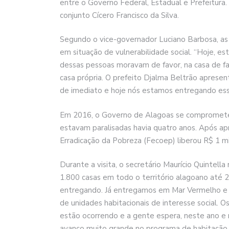
entre o Governo Federal, Estadual e Prefeitura.
conjunto Cícero Francisco da Silva.
Segundo o vice-governador Luciano Barbosa, as 
em situação de vulnerabilidade social. “Hoje, e
dessas pessoas moravam de favor, na casa de fam
casa própria. O prefeito Djalma Beltrão aprese
de imediato e hoje nós estamos entregando essa
Em 2016, o Governo de Alagoas se comprometeu 
estavam paralisadas havia quatro anos. Após a
Erradicação da Pobreza (Fecoep) liberou R$ 1 mi
Durante a visita, o secretário Maurício Quintel
1.800 casas em todo o território alagoano até
entregando. Já entregamos em Mar Vermelho e 
de unidades habitacionais de interesse social. O
estão ocorrendo e a gente espera, neste ano e n
avanço muito grande no programa de habitação d