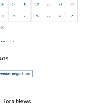
16
17
18
19
20
21
22
23
24
25
26
27
28
29
30
maio
jul »
AGS
vendas-negociacao
 Hora News