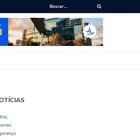
ialoga com UFAL e Faculdade de Coimbra sobre parcerias para Escola
vo
OTÍCIAS
RAL
portes
gurança