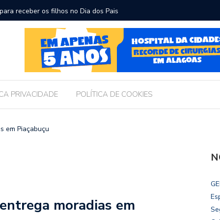
ara receber os filhos no Dia dos Pais
Câmara d
Legislati
ICA PRIVACIDADE
POLÍTICA DE COOKIES
as em Piaçabuçu
N
GE
Es
 entrega moradias em
Se