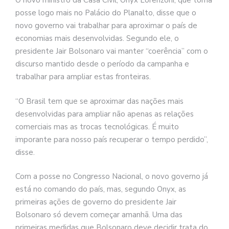
O novo ministro da Casa Civil, Onyx Lorenzoni, que toma
posse logo mais no Palácio do Planalto, disse que o
novo governo vai trabalhar para aproximar o país de
economias mais desenvolvidas. Segundo ele, o
presidente Jair Bolsonaro vai manter “coerência” com o
discurso mantido desde o período da campanha e
trabalhar para ampliar estas fronteiras.
“O Brasil tem que se aproximar das nações mais
desenvolvidas para ampliar não apenas as relações
comerciais mas as trocas tecnológicas. É muito
imporante para nosso país recuperar o tempo perdido”,
disse.
Com a posse no Congresso Nacional, o novo governo já
está no comando do país, mas, segundo Onyx, as
primeiras ações de governo do presidente Jair
Bolsonaro só devem começar amanhã. Uma das
primeiras medidas que Bolsonaro deve decidir trata do