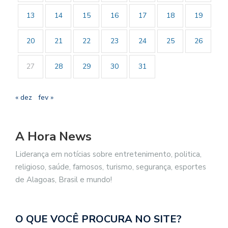
13
14
15
16
17
18
19
20
21
22
23
24
25
26
27
28
29
30
31
« dez
fev »
A Hora News
Liderança em notícias sobre entretenimento, politica,
religioso, saúde, famosos, turismo, segurança, esportes
de Alagoas, Brasil e mundo!
O QUE VOCÊ PROCURA NO SITE?