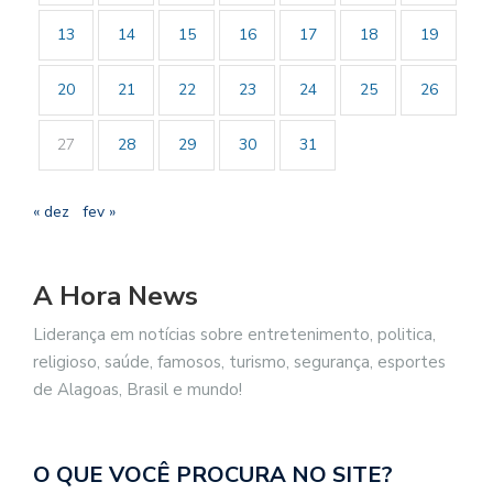
13
14
15
16
17
18
19
20
21
22
23
24
25
26
27
28
29
30
31
« dez
fev »
A Hora News
Liderança em notícias sobre entretenimento, politica,
religioso, saúde, famosos, turismo, segurança, esportes
de Alagoas, Brasil e mundo!
O QUE VOCÊ PROCURA NO SITE?