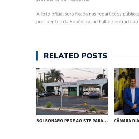
A foto oficial será fixada nas repartições públi
presidentes da República, no hall de entrada do 
RELATED POSTS
RES DE
BOLSONARO PEDE AO STF PARA…
CÂMARA DI
M…