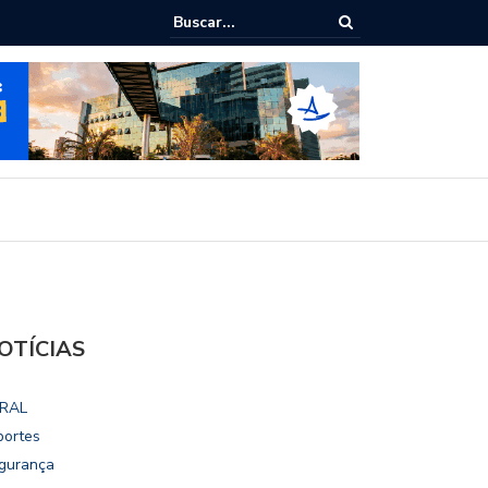
ialoga com UFAL e Faculdade de Coimbra sobre parcerias para Escola
vo
OTÍCIAS
RAL
portes
gurança