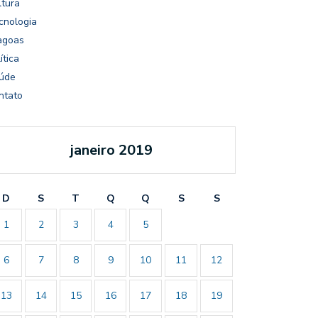
ltura
cnologia
agoas
ítica
úde
ntato
janeiro 2019
D
S
T
Q
Q
S
S
1
2
3
4
5
6
7
8
9
10
11
12
13
14
15
16
17
18
19