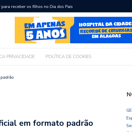
ara receber os filhos no Dia dos Pais
Câmara d
Legislati
ICA PRIVACIDADE
POLÍTICA DE COOKIES
o padrão
N
GE
Es
ficial em formato padrão
Se