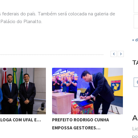
cas federais do país. Também será colocada na galeria de
Palácio do Planalto.
« 
T
A
ALOGA COM UFAL E…
PREFEITO RODRIGO CUNHA
CHI
EMPOSSA GESTORES…
POT
Li
po