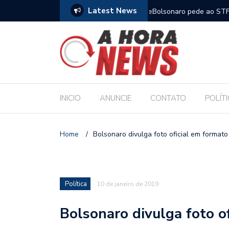
Latest News
m compromisso com a Educação durante posse
Bolsonaro pede ao STF p
INICIO
ANUNCIE
CONTATO
POLÍT
Home
/
Bolsonaro divulga foto oficial em format
Política
10 de janeiro de 2019
Bolsonaro divulga foto o