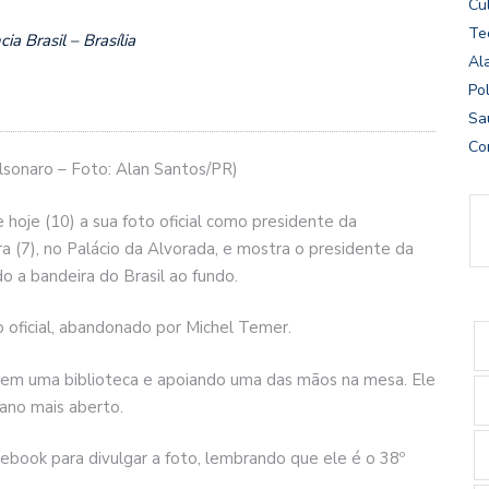
Cu
Te
a Brasil – Brasília
Al
Pol
Sa
Co
olsonaro – Foto: Alan Santos/PR)
 hoje (10) a sua foto oficial como presidente da
ira (7), no Palácio da Alvorada, e mostra o presidente da
do a bandeira do Brasil ao fundo.
 oficial, abandonado por Michel Temer.
 em uma biblioteca e apoiando uma das mãos na mesa. Ele
lano mais aberto.
ebook para divulgar a foto, lembrando que ele é o 38º