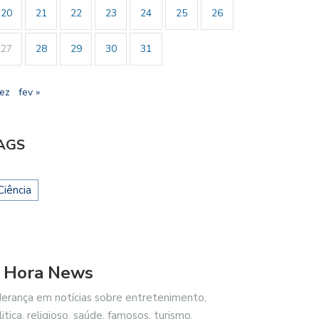
20
21
22
23
24
25
26
27
28
29
30
31
dez
fev »
AGS
Ciência
 Hora News
CO FILHO DESTACA
BRASIL REPUDIA REVOGAÇÃO DE
ENCIAL ESPORTIVO,…
VISTO…
derança em notícias sobre entretenimento,
litica, religioso, saúde, famosos, turismo,