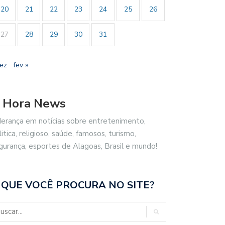
20
21
22
23
24
25
26
27
28
29
30
31
dez
fev »
 Hora News
derança em notícias sobre entretenimento,
litica, religioso, saúde, famosos, turismo,
gurança, esportes de Alagoas, Brasil e mundo!
 QUE VOCÊ PROCURA NO SITE?