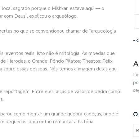
um local sagrado porque o Mishkan estava aqui — o
r com Deus”, explicou o arqueólogo.
ertas no que se convencionou chamar de “arqueologia
« 
is, eventos reais. Isto não é mitologia. As moedas que
 Herodes, o Grande; Pôncio Pilatos; Thestos; Félix
A
ala sobre essas pessoas. Nós temos a imagem delas aqui
Li
po
se
e reportagem. Entre eles, alças de vasos de pedra como
s.
O
omparou como montar um grande quebra-cabeças, onde é
jam pequenas, para então remontar a história.