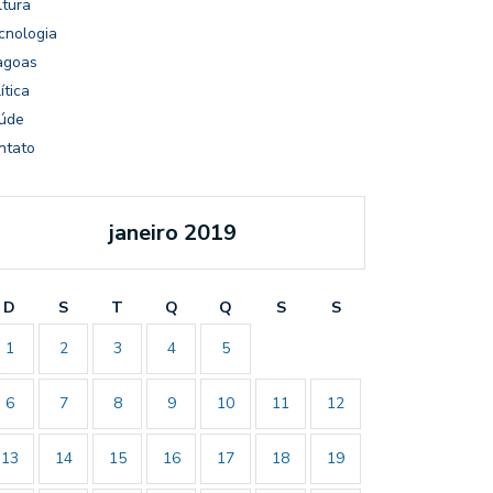
ltura
cnologia
agoas
ítica
úde
ntato
janeiro 2019
D
S
T
Q
Q
S
S
1
2
3
4
5
6
7
8
9
10
11
12
13
14
15
16
17
18
19