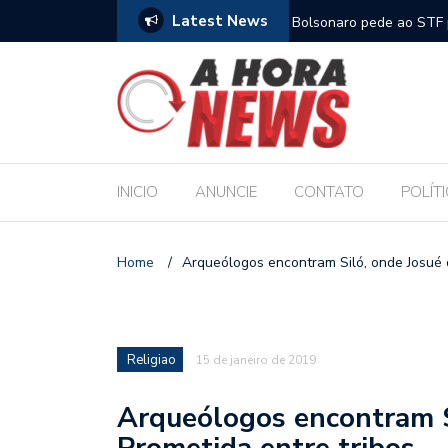
Latest News
m compromisso com a Educação durante posse
Bolsonaro pede ao STF p
INICIO
ANUNCIE
CONTATO
POLÍT
Home
/
Arqueólogos encontram Siló, onde Josué d
Religiao
15 de janeiro de 2019
Arqueólogos encontram Si
Prometida entre tribos