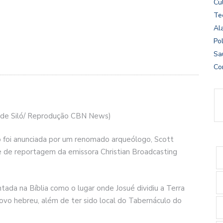
Cu
Te
Al
Pol
Sa
Co
o de Siló/ Reprodução CBN News)
ló foi anunciada por um renomado arqueólogo, Scott
pe de reportagem da emissora Christian Broadcasting
ada na Bíblia como o lugar onde Josué dividiu a Terra
vo hebreu, além de ter sido local do Tabernáculo do