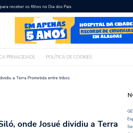
ara receber os filhos no Dia dos Pais
Câmara d
Legislati
ICA PRIVACIDADE
POLÍTICA DE COOKIES
ividiu a Terra Prometida entre tribos
N
GE
Es
ló, onde Josué dividiu a Terra
Se