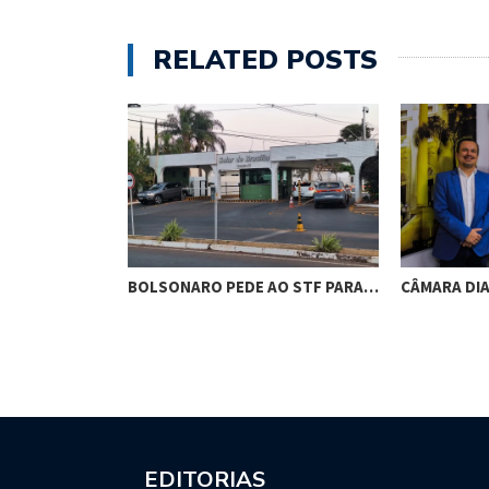
RELATED POSTS
RES DE
BOLSONARO PEDE AO STF PARA…
CÂMARA DI
M…
EDITORIAS