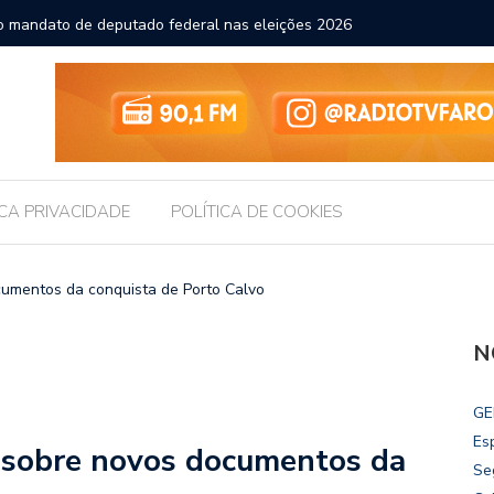
r o mandato de deputado federal nas eleições 2026
Gestores
ICA PRIVACIDADE
POLÍTICA DE COOKIES
cumentos da conquista de Porto Calvo
N
GE
Es
 sobre novos documentos da
Se