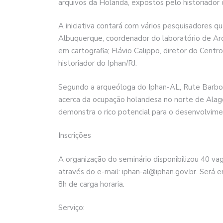
arquivos da Holanda, expostos pelo historiado
A iniciativa contará com vários pesquisadores 
Albuquerque, coordenador do laboratório de Arq
em cartografia; Flávio Calippo, diretor do Cent
historiador do Iphan/RJ.
Segundo a arqueóloga do Iphan-AL, Rute Barbosa,
acerca da ocupação holandesa no norte de Alago
demonstra o rico potencial para o desenvolviment
Inscrições
A organização do seminário disponibilizou 40 va
através do e-mail: iphan-al@iphan.gov.br. Será 
8h de carga horaria.
Serviço: