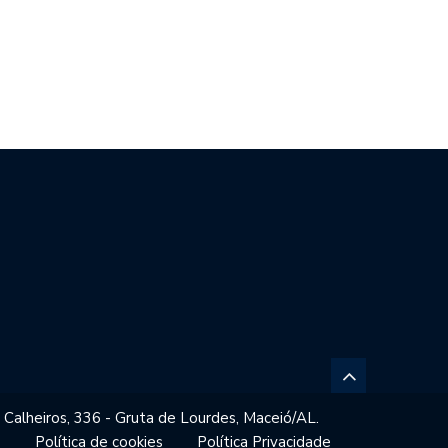
EADOR SÍLVIO FILHO APOIA
BLOCO DO GORDO FOI PESO…
CIATIVAS…
 Calheiros, 336 - Gruta de Lourdes, Maceió/AL.
o
Política de cookies
Política Privacidade