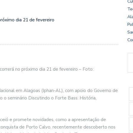
Cu
Te
Al
róximo dia 21 de fevereiro
Pol
Sa
Co
orrerá no próximo dia 21 de fevereiro – Foto:
o Nacional em Alagoas (Iphan-AL), com apoio do Governo de
 o seminário Discutindo o Forte Bass: História,
aceió e promete novidades, como a apresentação de
 conquista de Porto Calvo, recentemente descoberto nos