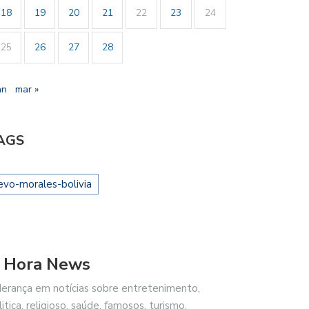
18
19
20
21
22
23
24
25
26
27
28
an
mar »
AGS
evo-morales-bolivia
 Hora News
derança em notícias sobre entretenimento,
litica, religioso, saúde, famosos, turismo,