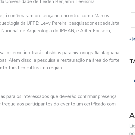
r da Universidade de Leiden Benjamin Teensma.
que já confirmaram presença no encontro, como Marcos
ueologia da UFPE; Levy Pereira, pesquisador especialista
ro Nacional de Arqueologia do IPHAN; e Adler Fonseca,
« j
 o seminário trará subsídios para historiografia alagoana
as. Além disso, a pesquisa e restauração na área do forte
T
o turístico cultural na região.
gas para os interessados que deverão confirmar presença
entregue aos participantes do evento um certificado com
A
Li
po