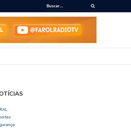
 escolares de Maceió reforçam compromisso com a Educação durante
OTÍCIAS
RAL
portes
gurança