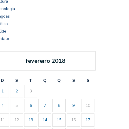
ltura
cnologia
agoas
ítica
úde
ntato
fevereiro 2018
D
S
T
Q
Q
S
S
1
2
3
4
5
6
7
8
9
10
11
12
13
14
15
16
17