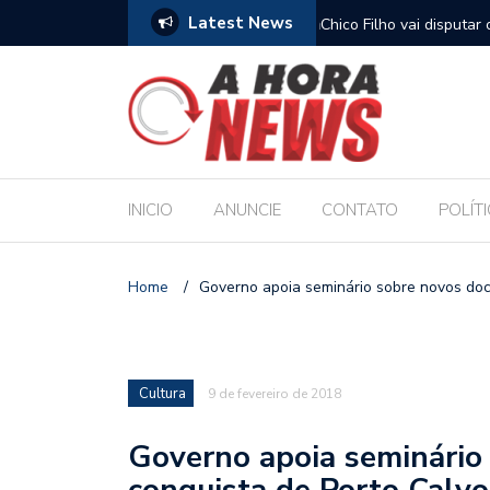
Latest News
nvenção que oficializa candidaturas de Renan
Chico Filho vai disputa
o Senado
INICIO
ANUNCIE
CONTATO
POLÍT
Home
/
Governo apoia seminário sobre novos do
Cultura
9 de fevereiro de 2018
Governo apoia seminário
conquista de Porto Calvo