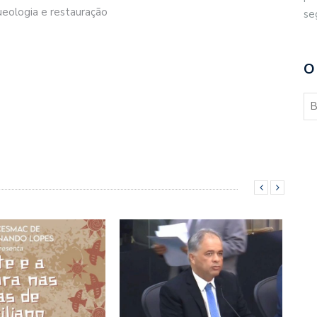
queologia e restauração
se
O