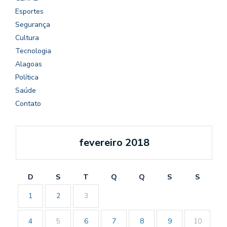
Esportes
Segurança
Cultura
Tecnologia
Alagoas
Política
Saúde
Contato
fevereiro 2018
D
S
T
Q
Q
S
S
1
2
3
4
5
6
7
8
9
10