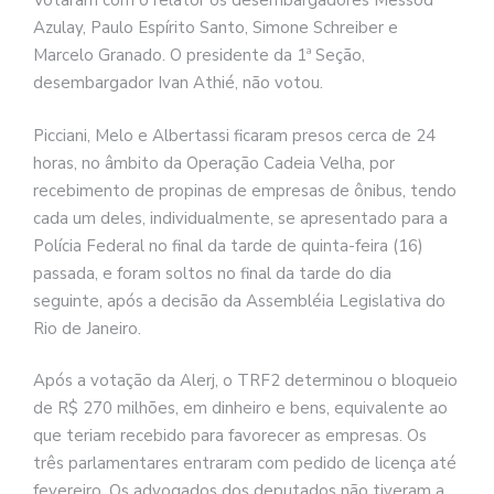
Votaram com o relator os desembargadores Messod
Azulay, Paulo Espírito Santo, Simone Schreiber e
Marcelo Granado. O presidente da 1ª Seção,
desembargador Ivan Athié, não votou.
Picciani, Melo e Albertassi ficaram presos cerca de 24
horas, no âmbito da Operação Cadeia Velha, por
recebimento de propinas de empresas de ônibus, tendo
cada um deles, individualmente, se apresentado para a
Polícia Federal no final da tarde de quinta-feira (16)
passada, e foram soltos no final da tarde do dia
seguinte, após a decisão da Assembléia Legislativa do
Rio de Janeiro.
Após a votação da Alerj, o TRF2 determinou o bloqueio
de R$ 270 milhões, em dinheiro e bens, equivalente ao
que teriam recebido para favorecer as empresas. Os
três parlamentares entraram com pedido de licença até
fevereiro. Os advogados dos deputados não tiveram a