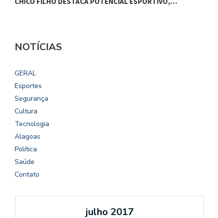
CHICO FILHO DESTACA POTENCIAL ESPORTIVO,…
B
NOTÍCIAS
GERAL
Esportes
Segurança
Cultura
Tecnologia
Alagoas
Política
Saúde
Contato
julho 2017